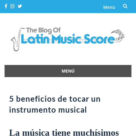
Menú
Saltar
al
contenido
MENÚ
Saltar
al
contenido
5 beneficios de tocar un
instrumento musical
La música tiene muchísimos